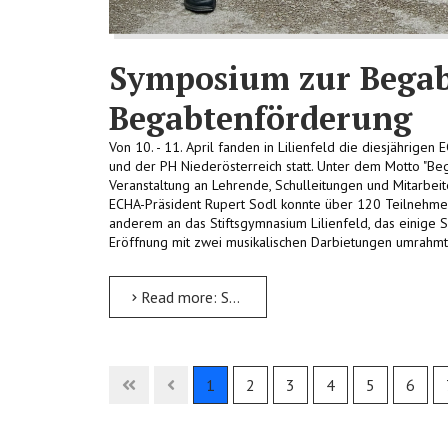
Symposium zur Bega
Begabtenförderung
Von 10. - 11. April fanden in Lilienfeld die diesjährig
und der PH Niederösterreich statt. Unter dem Motto "Be
Veranstaltung an Lehrende, Schulleitungen und Mitarbei
ECHA-Präsident Rupert Sodl konnte über 120 Teilnehme
anderem an das Stiftsgymnasium Lilienfeld, das einige S
Eröffnung mit zwei musikalischen Darbietungen umrahmt
Read more: Symposium zur Begabungs- und Begabtenförderung
1
2
3
4
5
6