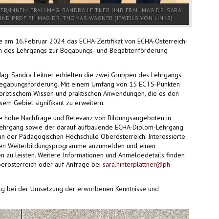
ITER/INNEN: FRAU MAG. SANDRA LEITNER UND FRAU MAG.DR. SARA
UND PROF.PH MAG.DR. THOMAS WAGNER (JEWEILS VON LINKS)
 am 16.Februar 2024 das ECHA-Zertifikat von ECHA-Österreich-
den des Lehrgangs zur Begabungs- und Begabtenförderung
 Mag. Sandra Leitner erhielten die zwei Gruppen des Lehrgangs
er Begabungsförderung. Mit einem Umfang von 15 ECTS-Punkten
oretischem Wissen und praktischen Anwendungen, die es den
em Gebiet signifikant zu erweitern.
ie hohe Nachfrage und Relevanz von Bildungsangeboten in
 Lehrgang sowie der darauf aufbauende ECHA-Diplom-Lehrgang
 der Pädagogischen Hochschule Oberösterreich. Interessierte
enden Weiterbildungsprogramme anzumelden und einen
 zu leisten. Weitere Informationen und Anmeldedetails finden
erösterreich oder auf Anfrage bei
sara.hinterplattner@ph-
olg bei der Umsetzung der erworbenen Kenntnisse und