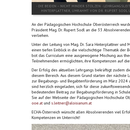
- DIE BEIDEN – NICHT MINDER STOLZEN - LEHRGANGSLE
HINTERPLATTNER, UMRAHMT VON DR. RUPERT SODL 
An der Pädagogischen Hochschule Oberösterreich wurde
Präsident Mag. Dr. Rupert Sodl an die 33 Absolvieren
verliehen.
Unter der Leitung von Mag. Dr. Sara Hinterplattner und
einen tiefen Einblick in die vielschichtige Thematik d
bot das Curriculum eine ausgewogene Mischung aus the
Teilnehmenden ermöglichten, ihre Kompetenzen auf dies
Der Erfolg des aktuellen Lehrgangs bekräftigt zudem d
diesem Bereich. Aus diesem Grund starten der nächste
zur Begabungs- und Begabtenförderung im März 2024 an
sind herzlich eingeladen, sich für diese zukunftsweis
bedeutenden Beitrag zur Begabungsförderung in Schulen
Sie auf der Webseite der Pädagogischen Hochschule Ob
ooe.at
und
s.leitner@aloisianum.at
ECHA-Österreich wünscht allen Absolvierenden viel Erf
Kompetenzen im Unterricht!