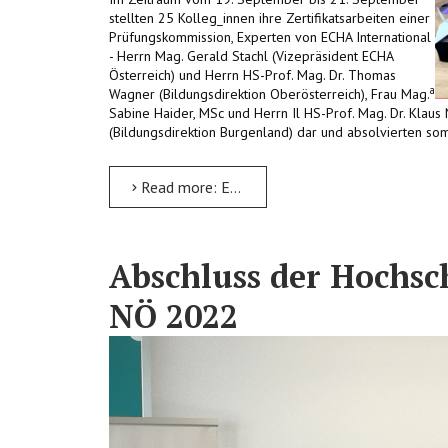
stellten 25 Kolleg_innen ihre Zertifikatsarbeiten einer
Prüfungskommission, Experten von ECHA International
- Herrn Mag. Gerald Stachl (Vizepräsident ECHA
Österreich) und Herrn HS-Prof. Mag. Dr. Thomas
a
Wagner (Bildungsdirektion Oberösterreich), Frau Mag.
Sabine Haider, MSc und Herrn Il HS-Prof. Mag. Dr. Klau
(Bildungsdirektion Burgenland) dar und absolvierten so
Read more: Erster ECHA Hochschullehrgang an der PPH Burgenland
Abschluss der Hochsc
NÖ 2022