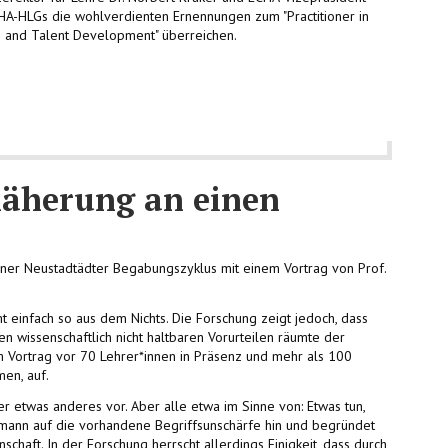
HA-HLGs die wohlverdienten Ernennungen zum "Practitioner in
ion and Talent Development" überreichen.
nnäherung an einen
ner Neustadtädter Begabungszyklus mit einem Vortrag von Prof.
t einfach so aus dem Nichts. Die Forschung zeigt jedoch, dass
ren wissenschaftlich nicht haltbaren Vorurteilen räumte der
 Vortrag vor 70 Lehrer*innen in Präsenz und mehr als 100
men, auf.
der etwas anderes vor. Aber alle etwa im Sinne von: Etwas tun,
lmann auf die vorhandene Begriffsunschärfe hin und begründet
chaft. In der Forschung herrscht allerdings Einigkeit, dass durch