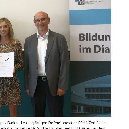
us Baden die diesjährigen Defensiones der ECHA Zertifikats-
zerektor für Lehre Dr. Norbert Kraker und ECHA-Vizepräsident