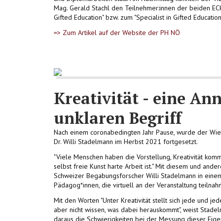
Mag. Gerald Stachl den Teilnehmer:innen der beiden EC
Gifted Education" bzw. zum "Specialist in Gifted Educat
=> Zum Artikel auf der Website der PH NÖ
Kreativität - eine A
unklaren Begriff
Nach einem coronabedingten Jahr Pause, wurde der Wie
Dr. Willi Stadelmann im Herbst 2021 fortgesetzt.
"Viele Menschen haben die Vorstellung, Kreativität komm
selbst freie Kunst harte Arbeit ist." Mit diesem und ande
Schweizer Begabungsforscher Willi Stadelmann in einem
Pädagog*innen, die virtuell an der Veranstaltung teilnah
Mit den Worten "Unter Kreativität stellt sich jede und je
aber nicht wissen, was dabei herauskommt", weist Stade
daraus die Schwierigkeiten bei der Messung dieser Eigens