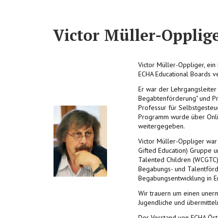
Victor Müller-Opplige
Victor Müller-Oppliger, ei
ECHA Educational Boards v
Er war der Lehrgangsleiter
Begabtenförderung" und Pr
Professur für Selbstgeste
Programm wurde über Online
weitergegeben.
Victor Müller-Oppliger war 
Gifted Education) Gruppe 
Talented Children (WCGTC). 
Begabungs- und Talentförd
Begabungsentwicklung in Er
Wir trauern um einen uner
Jugendliche und übermittel
Der Vorstand von ECHA Öst