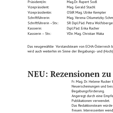
Präsident/in:
Mag.Dr. Rupert Sodl
Vizepräsident:
Mag. Gerald Stachl
Vizepräsidentin:
OStR Mag. Ulrike Kempter
Schriftführerin:
Mag. Verena Chlumetzky-Schm
Schriftführerin –Stv.:
SR Dipl.Päd. Petra Wolfsberge
Kassierin:
Dipl.Päd. Erika Racher
Kassierin – Stv.:
VDir. Mag. Christian Waka
Das neugewählte Vorstandsteam von ECHA-Österreich bed
wird auch weiterhin im Sinne der Begabungs- und (Hoch)
NEU: Rezensionen zu 
Fr. Mag. Dr. Helene Rucker 
Neuerscheinungen und besch
Begabungsförderung.
Angeregt durch eine Empfeh
Publikationen verwendet.
Das Redaktionsteam würde s
freuen. Interessenten wend