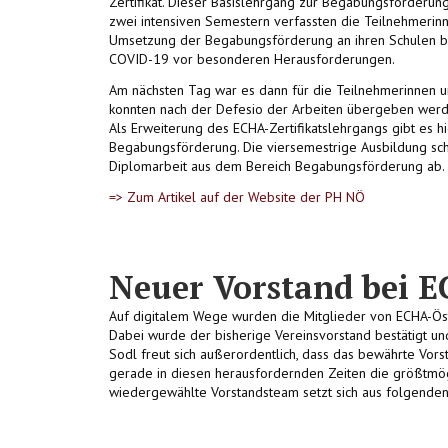
Zertifikat. Dieser Basislehrgang zur Begabungsförderung
zwei intensiven Semestern verfassten die Teilnehmerinne
Umsetzung der Begabungsförderung an ihren Schulen be
COVID-19 vor besonderen Herausforderungen.
Am nächsten Tag war es dann für die Teilnehmerinnen 
konnten nach der Defesio der Arbeiten übergeben werd
Als Erweiterung des ECHA-Zertifikatslehrgangs gibt es h
Begabungsförderung. Die viersemestrige Ausbildung schl
Diplomarbeit aus dem Bereich Begabungsförderung ab.
=> Zum Artikel auf der Website der PH NÖ
Neuer Vorstand bei E
Auf digitalem Wege wurden die Mitglieder von ECHA-Öst
Dabei wurde der bisherige Vereinsvorstand bestätigt und
Sodl freut sich außerordentlich, dass das bewährte Vor
gerade in diesen herausfordernden Zeiten die größtmögli
wiedergewählte Vorstandsteam setzt sich aus folgend