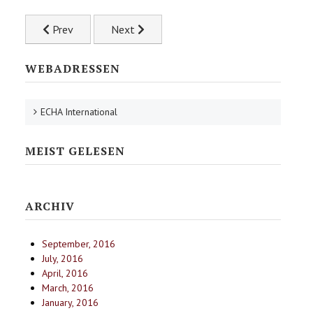
Previous article: Weihnachtswunsch 2013
Next article: Begabungs- und Begabtenför
Prev
Next
WEBADRESSEN
ECHA International
MEIST GELESEN
ARCHIV
September, 2016
July, 2016
April, 2016
March, 2016
January, 2016