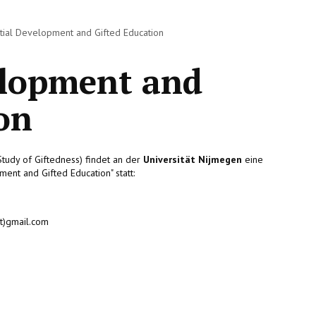
tial Development and Gifted Education
elopment and
on
tudy of Giftedness) findet an der
Universität Nijmegen
eine
nt and Gifted Education" statt:
t)gmail.com
tion und Coaching"
SINNVOLL !?"