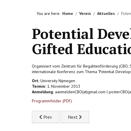
You are here:
Home
Verein
Aktuelles
Poten
Potential Dev
Gifted Educati
Organisiert vom Zentrum für Begabtenförderung (CBO, S
internationale Konferenz zum Thema "Potential Developme
Ort:
University Nijmegen
Termin:
1. November 2013
Anmeldung:
aanmeldenCBO(at)gmail.com | posterCBO(a
Programmfolder (PDF)
Previous article: Masterlehrgang "Gifted Educa
Next article: Neuerscheinung: "
Prev
Next