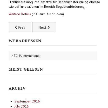
Hinblick auf mögliche Ansätze für Begabungsforschung ebenso
wie auf Innovationen im Bereich Begabtenförderung.
Weitere Details
(PDF zum Ausdrucken)
Previous article: Potential Development and Gifted Educ
Next article: Masterlehrgang "Begabungsf
Prev
Next
WEBADRESSEN
ECHA International
MEIST GELESEN
ARCHIV
September, 2016
July, 2016