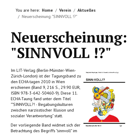
HOME
You are here:
Home
Verein
Aktuelles
Neuerscheinung: "SINNVOLL !?"
VEREIN
Neuerscheinung:
AKTIVITÄTEN
"SINNVOLL !?"
LITERATUREMPFEHLUNGEN
IMPRESSUM
Im LIT-Verlag (Berlin-Münster-Wien-
Zürich-London) ist der Tagungsband zu
KONTAKT
den ECHA-tagen 2010 in Wien
erschienen (Band 9, 216 S., 29.90 EUR,
ISBN 978-3-642-50460-9). Diese 11.
ECHA-Taung fand unter dem Titel
""SINNVOLL?! - Begabungskulturen
zwischen narzisstischer Illusion und
sozialer Verantwortung" statt.
Der vorliegende Band widmet sich der
Betrachtung des Begriffs "sinnvoll" im