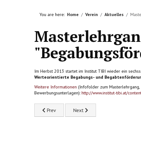
You are here:
Home
Verein
Aktuelles
Maste
Masterlehrga
"Begabungsför
Im Herbst 2013 startet im Institut TIBI wieder ein sech
Werteorientierte Begabungs- und Begabtenförderu
Weitere Informationen
(Infofolder zum Masterlehrgang, K
Bewerbungsunterlagen):
http://www.institut-tibi.at/con
Previous article: Neuerscheinung: "SINNVOLL !?
Next article: Aus Möglichkeiten
Prev
Next