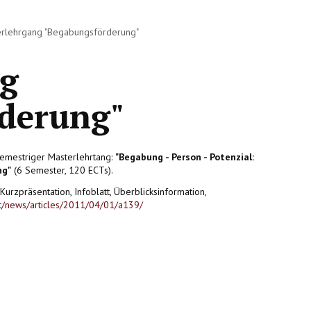
rlehrgang "Begabungsförderung"
ng
derung"
ssemestriger Masterlehrtang:
"Begabung - Person - Potenzial:
ng"
(6 Semester, 120 ECTs).
urzpräsentation, Infoblatt, Überblicksinformation,
tent/news/articles/2011/04/01/a139/
"
 Wirklichkeiten machen