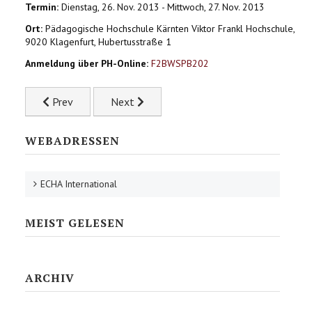
Termin:
Dienstag, 26. Nov. 2013 - Mittwoch, 27. Nov. 2013
Ort:
Pädagogische Hochschule Kärnten Viktor Frankl Hochschule,
9020 Klagenfurt, Hubertusstraße 1
Anmeldung über PH-Online:
F2BWSPB202
Previous article: Vom Erkennen der Potentiale zur Exzell
Next article: Universitätskurs "Philosophie
Prev
Next
WEBADRESSEN
ECHA International
MEIST GELESEN
ARCHIV