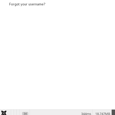
Forgot your username?
344ms
18.747MB
34