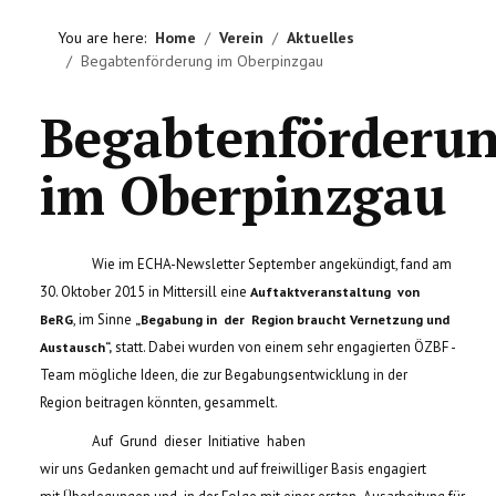
HOME
You are here:
Home
Verein
Aktuelles
Begabtenförderung im Oberpinzgau
VEREIN
Begabtenförderu
AKTIVITÄTEN
im Oberpinzgau
LITERATUREMPFEHLUNGEN
IMPRESSUM
Wie im ECHA-Newsletter September angekündigt, fand am
30. Oktober 2015 in Mittersill eine
KONTAKT
Auftaktveranstaltung von
, im Sinne
BeRG
„Begabung in der Region braucht Vernetzung und
statt. Dabei wurden von einem sehr engagierten ÖZBF -
Austausch“,
Team mögliche Ideen, die zur Begabungsentwicklung in der
Region beitragen könnten, gesammelt.
Auf Grund dieser Initiative haben
wir uns Gedanken gemacht und auf freiwilliger Basis engagiert