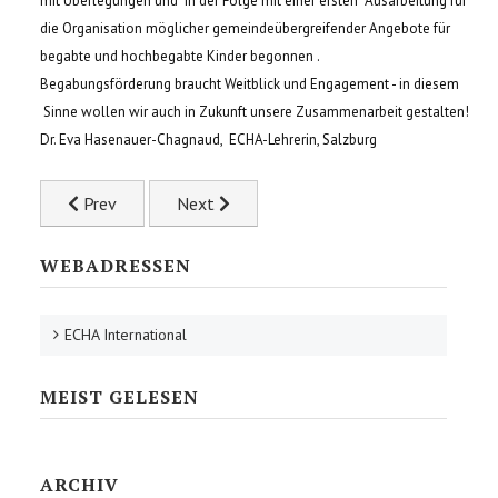
mit Überlegungen und in der Folge mit einer ersten Ausarbeitung für
die Organisation möglicher gemeindeübergreifender Angebote für
begabte und hochbegabte Kinder begonnen .
Begabungsförderung braucht Weitblick und Engagement - in diesem
Sinne wollen wir auch in Zukunft unsere Zusammenarbeit gestalten!
Dr. Eva Hasenauer-Chagnaud, ECHA-Lehrerin, Salzburg
Previous article: LEAF Academy OPEN DAY
Next article: Ankündigung Bundesseminar
Prev
Next
WEBADRESSEN
ECHA International
MEIST GELESEN
ARCHIV