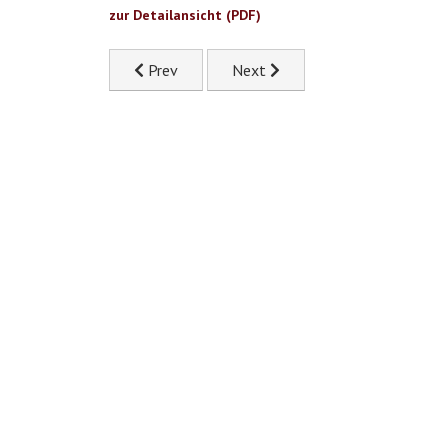
zur Detailansicht (PDF)
Previous article: Ilona Jerger (2023). Lorenz. 
Next article: Birgit Kofler-Betts
Prev
Next