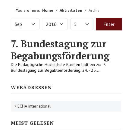
HOME
You are here:
Home
Aktivitäten
Archiv
VEREIN
Month
Year
Display #
Filters
Filter
AKTIVITÄTEN
7. Bundestagung zur
LITERATUREMPFEHLUNGEN
Begabungsförderung
Die Pädagogische Hochschule Kärnten lädt ein zur 7.
IMPRESSUM
Bundestagung zur Begabtenförderung, 24. - 25....
KONTAKT
WEBADRESSEN
ECHA International
MEIST GELESEN