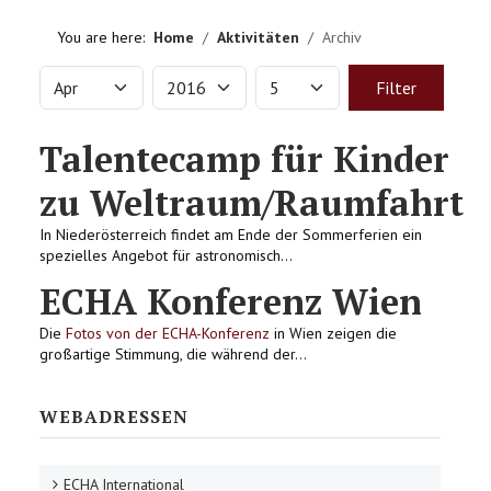
HOME
You are here:
Home
Aktivitäten
Archiv
VEREIN
Month
Year
Display #
Filters
Filter
AKTIVITÄTEN
Talentecamp für Kinder
LITERATUREMPFEHLUNGEN
zu Weltraum/Raumfahrt
In Niederösterreich findet am Ende der Sommerferien ein
IMPRESSUM
spezielles Angebot für astronomisch...
ECHA Konferenz Wien
KONTAKT
Die
Fotos von der ECHA-Konferenz
in Wien zeigen die
großartige Stimmung, die während der...
WEBADRESSEN
ECHA International