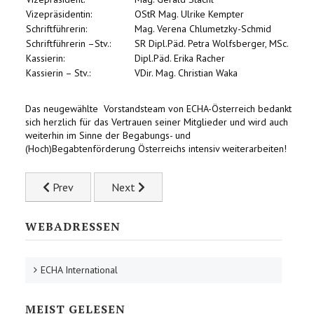
Vizepräsidentin:
OStR Mag. Ulrike Kempter
Schriftführerin:
Mag. Verena Chlumetzky-Schmid
Schriftführerin –Stv.:
SR Dipl.Päd. Petra Wolfsberger, MSc.
Kassierin:
Dipl.Päd. Erika Racher
Kassierin – Stv.:
VDir. Mag. Christian Waka
Das neugewählte Vorstandsteam von ECHA-Österreich bedankt
sich herzlich für das Vertrauen seiner Mitglieder und wird auch
weiterhin im Sinne der Begabungs- und
(Hoch)Begabtenförderung Österreichs intensiv weiterarbeiten!
Previous article: Univ.-Prof. Dr. Friedrich Oswald verstorbe
Next article: Erster ECHA Hochschullehrg
Prev
Next
WEBADRESSEN
ECHA International
MEIST GELESEN