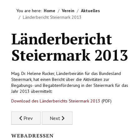
HOME
You are here:
Home
Verein
Aktuelles
Länderbericht Steiermark 2013
VEREIN
Länderbericht
AKTIVITÄTEN
Steiermark 2013
LITERATUREMPFEHLUNGEN
IMPRESSUM
Mag. Dr. Helene Rucker, Länderbeirätin für das Bundesland
Steiermark, hat einen Bericht über die Aktivitäten zur
KONTAKT
Begabungs- und Begabtenförderung in der Steiermark für das
Jahr 2013 übermittelt:
Download des Länderberichts Steiermark 2013
(PDF)
Previous article: 14. Internationale ECHA-Konferenz - Cal
Next article: NÖ Talentetag
Prev
Next
WEBADRESSEN