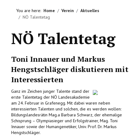
HOME
You are here:
Home
Verein
Aktuelles
NÖ Talentetag
VEREIN
NÖ Talentetag
AKTIVITÄTEN
LITERATUREMPFEHLUNGEN
Toni Innauer und Markus
IMPRESSUM
Hengstschläger diskutieren mit
Interessierten
KONTAKT
Ganz im Zeichen junger Talente stand der
erste Talentetag der NÖ Landesakademie
am 24. Februar in Grafenegg. Mit dabei waren neben
interessierten Talenten und solchen, die es werden wollen:
Bildungslandesrätin Mag.a Barbara Schwarz, der ehemalige
Schisprung – Olympiasieger und Erfolgstrainer, Mag. Toni
Innauer sowie der Humangenetiker, Univ. Prof. Dr. Markus
Hengstschläger.