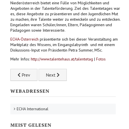
Niederösterreich bietet eine Fülle von Möglichkeiten und
Angeboten in der Talenteförderung. Ziel des Talentetages war
es, diese Angebote zu präsentieren und den Jugendlichen Mut
zu machen, ihre Talente weiter zu entwickeln und zu entdecken.
Eingeladen waren Schüler/innen, Eltern, Pädagoginnen und
Pädagogen sowie Interessierte.
ECHA-Österreich
präsentierte sich bei dieser Veranstaltung am
Marktplatz des Wissens, im Eingangslabyrinth und mit einem
Diskussions-Input von Präsidentin Petra Summer, MSc.
Mehr Infos:
http://www.talentehaus.at/talentetag
|
Fotos
Previous article: Länderbericht Steiermark 2013
Next article: ECHA-Lehrgang OÖ
Prev
Next
WEBADRESSEN
ECHA International
MEIST GELESEN