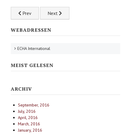
Previous article: Landeskoordinatorinnen
Next article: ECHA-Fachtagung St. Pölten
Prev
Next
WEBADRESSEN
ECHA International
MEIST GELESEN
ARCHIV
September, 2016
July, 2016
April, 2016
March, 2016
January, 2016