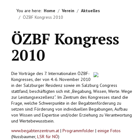
HOME
You are here:
Home
Verein
Aktuelles
ÖZBF Kongress 2010
VEREIN
ÖZBF Kongress
AKTIVITÄTEN
2010
LITERATUREMPFEHLUNGEN
IMPRESSUM
Die Vorträge des 7. Internationalen ÖZBF-
Kongresses, der von 4.-6. November 2010
KONTAKT
in der Salzburger Residenz sowie im Salzburg Congress
stattfand, beschäftigten sich mit „Begabung, Wissen, Werte. Wege
zur Leistungsexzellenz“. Im Zentrum des Kongresses stand die
Frage, welche Schwerpunkte in der Begabtenförderung zu
setzen sind: Förderung von individuellen Begabungen, Aufbau
von Wissen und Expertise und/oder Erziehung zu Verantwortung
und Wertebewusstsein.
www.begabtenzentrum.at
|
Programmfolder
|
einige Fotos
(Nussbaumer,
LSR für NÖ
)