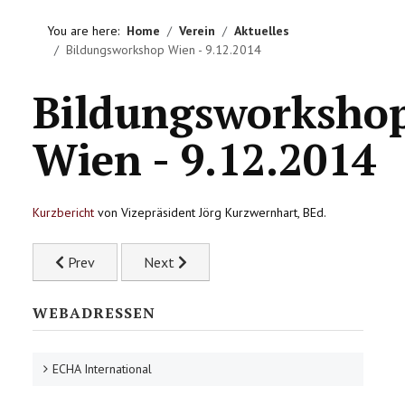
HOME
You are here:
Home
Verein
Aktuelles
Bildungsworkshop Wien - 9.12.2014
VEREIN
Bildungsworksho
AKTIVITÄTEN
Wien - 9.12.2014
LITERATUREMPFEHLUNGEN
IMPRESSUM
Kurzbericht
von Vizepräsident Jörg Kurzwernhart, BEd.
KONTAKT
Previous article: Echa Lehrgang OÖ
Next article: Charlotte Bühler Institut - N
Prev
Next
WEBADRESSEN
ECHA International