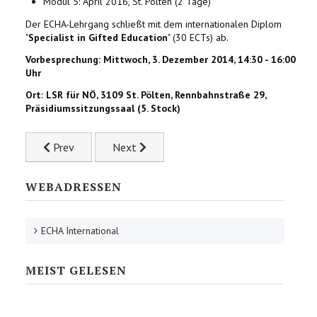
Modul 5: April 2016, St. Pölten (2 Tage)
Der ECHA-Lehrgang schließt mit dem internationalen Diplom
"
Specialist in Gifted Education
" (30 ECTs) ab.
Vorbesprechung: Mittwoch, 3. Dezember 2014, 14:30 - 16:00
Uhr
Ort: LSR für NÖ, 3109 St. Pölten, Rennbahnstraße 29,
Präsidiumssitzungssaal (5. Stock)
Previous article: Weihnachten 2014
Next article: Was macht Schule begabungs
Prev
Next
WEBADRESSEN
ECHA International
MEIST GELESEN