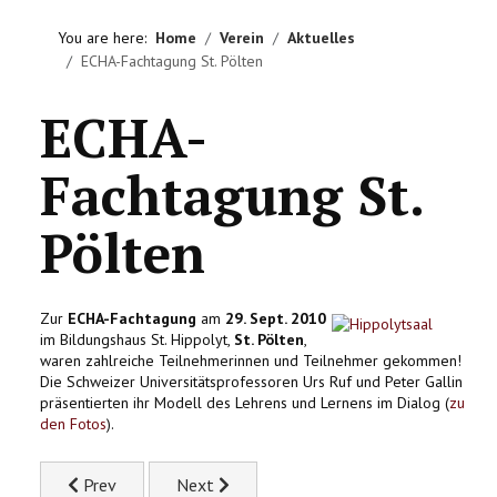
HOME
You are here:
Home
Verein
Aktuelles
ECHA-Fachtagung St. Pölten
VEREIN
ECHA-
AKTIVITÄTEN
Fachtagung St.
LITERATUREMPFEHLUNGEN
Pölten
IMPRESSUM
KONTAKT
Zur
ECHA-Fachtagung
am
29. Sept. 2010
im Bildungshaus St. Hippolyt,
St. Pölten
,
waren zahlreiche Teilnehmerinnen und Teilnehmer gekommen!
Die Schweizer Universitätsprofessoren Urs Ruf und Peter Gallin
präsentierten ihr Modell des Lehrens und Lernens im Dialog (
zu
den Fotos
).
Previous article: ÖZBF Kongress 2010
Next article: ECHA-Lehrgang 2011, Niederö
Prev
Next