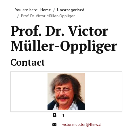
HOME
You are here:
Home
Uncategorised
Prof. Dr. Victor Müller-Oppliger
VEREIN
Prof. Dr. Victor
AKTIVITÄTEN
Müller-Oppliger
LITERATUREMPFEHLUNGEN
Contact
IMPRESSUM
KONTAKT
Address:
1
Email:
victor.mueller@fhnw.ch