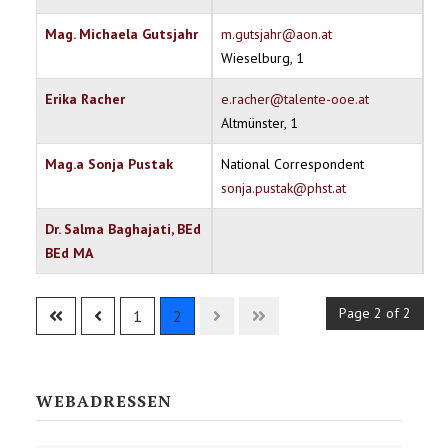
Mag. Michaela Gutsjahr
m.gutsjahr@aon.at
Wieselburg, 1
Erika Racher
e.racher@talente-ooe.at
Altmünster, 1
Mag.a Sonja Pustak
National Correspondent
sonja.pustak@phst.at
Dr. Salma Baghajati, BEd
BEd MA
Contacts,
Page 2 of 2
1
2
WEBADRESSEN