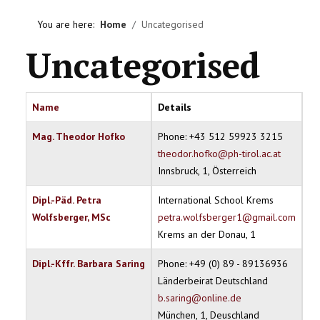
HOME
You are here:
Home
Uncategorised
VEREIN
Uncategorised
AKTIVITÄTEN
Name
Details
LITERATUREMPFEHLUNGEN
Mag. Theodor Hofko
Phone: +43 512 59923 3215
IMPRESSUM
theodor.hofko@ph-tirol.ac.at
Innsbruck, 1, Österreich
KONTAKT
Dipl.-Päd. Petra
International School Krems
Wolfsberger, MSc
petra.wolfsberger1@gmail.com
Krems an der Donau, 1
Dipl.-Kffr. Barbara Saring
Phone: +49 (0) 89 - 89136936
Länderbeirat Deutschland
b.saring@online.de
München, 1, Deuschland