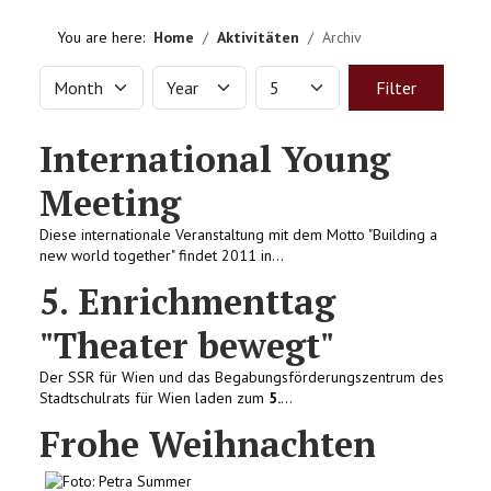
HOME
You are here:
Home
Aktivitäten
Archiv
VEREIN
Month
Year
Display #
Filters
Filter
AKTIVITÄTEN
International Young
LITERATUREMPFEHLUNGEN
Meeting
Diese internationale Veranstaltung mit dem Motto "Building a
IMPRESSUM
new world together" findet 2011 in...
5. Enrichmenttag
KONTAKT
"Theater bewegt"
Der SSR für Wien und das Begabungsförderungszentrum des
Stadtschulrats für Wien laden zum
5.
...
Frohe Weihnachten