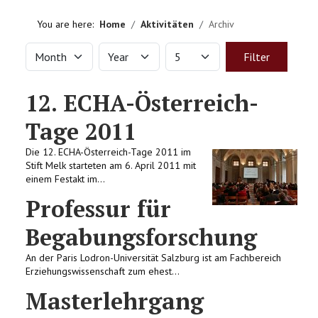
HOME
You are here:
Home
Aktivitäten
Archiv
VEREIN
Month
Year
Display #
Filters
Filter
AKTIVITÄTEN
12. ECHA-Österreich-
LITERATUREMPFEHLUNGEN
Tage 2011
Die 12. ECHA-Österreich-Tage 2011 im
IMPRESSUM
Stift Melk starteten am 6. April 2011 mit
einem Festakt im...
KONTAKT
Professur für
Begabungsforschung
An der Paris Lodron-Universität Salzburg ist am Fachbereich
Erziehungswissenschaft zum ehest...
Masterlehrgang