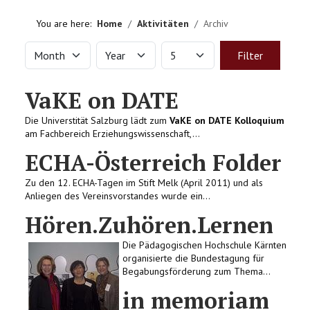
HOME
You are here:
Home
Aktivitäten
Archiv
VEREIN
Month
Year
Display #
Filters
Filter
AKTIVITÄTEN
VaKE on DATE
LITERATUREMPFEHLUNGEN
Die Universtität Salzburg lädt zum
VaKE on DATE Kolloquium
am Fachbereich Erziehungswissenschaft,...
IMPRESSUM
ECHA-Österreich Folder
Zu den 12. ECHA-Tagen im Stift Melk (April 2011) und als
KONTAKT
Anliegen des Vereinsvorstandes wurde ein...
Hören.Zuhören.Lernen
Die Pädagogischen Hochschule Kärnten
organisierte die Bundestagung für
Begabungsförderung zum Thema...
in memoriam