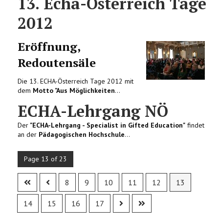
13. Echa-Österreich Tage
2012
Eröffnung,
Redoutensäle
Die 13. ECHA-Österreich Tage 2012 mit
dem
Motto "Aus Möglichkeiten
...
ECHA-Lehrgang NÖ
Der
"ECHA-Lehrgang - Specialist in Gifted Education"
findet
an der
Pädagogischen Hochschule
...
Page 13 of 23
8
9
10
11
12
13
14
15
16
17