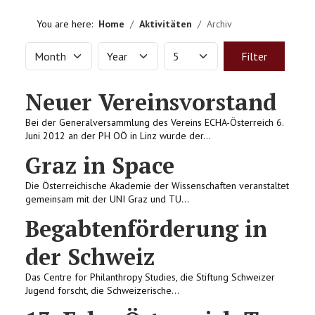
HOME
You are here:
Home
Aktivitäten
Archiv
VEREIN
Month
Year
Display #
Filters
Filter
AKTIVITÄTEN
Neuer Vereinsvorstand
LITERATUREMPFEHLUNGEN
Bei der Generalversammlung des Vereins ECHA-Österreich 6.
Juni 2012 an der PH OÖ in Linz wurde der...
IMPRESSUM
Graz in Space
Die Österreichische Akademie der Wissenschaften veranstaltet
KONTAKT
gemeinsam mit der UNI Graz und TU...
Begabtenförderung in
der Schweiz
Das Centre for Philanthropy Studies, die Stiftung Schweizer
Jugend forscht, die Schweizerische...